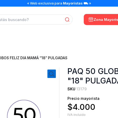
« Web exclusiva para
Mayoristas
⛟ »
Zona Mayoris
OBOS FELIZ DIA MAMÁ “18” PULGADAS
PAQ 50 GLO
"18" PULGA
SKU
13179
Precio mayorista
$4.000
IVA incluido