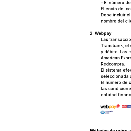
- El número de
El envío del c
Debe incluir e
nombre del cli
Webpay
Las transaccio
Transbank, el 
y débito. Las 
American Expre
Redcompra.
El sistema efe
seleccionada a
El número de c
las condicione
entidad financi
Métodos de retiro y