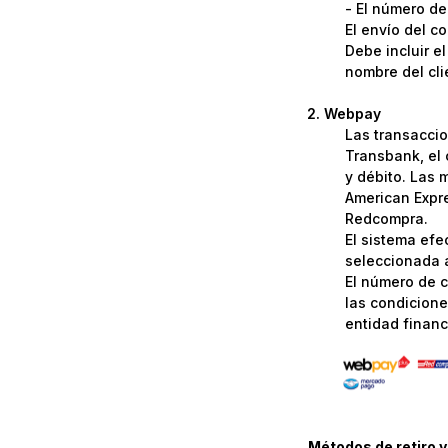
- El número de
El envío del c
Debe incluir e
nombre del cli
Webpay
Las transaccio
Transbank, el 
y débito. Las 
American Expre
Redcompra.
El sistema efe
seleccionada a
El número de c
las condicione
entidad financi
Métodos de retiro y