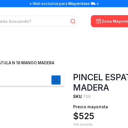
« Web exclusiva para
Mayoristas
⛟ »
Zona Mayoris
ATULA N 18 MANGO MADERA
PINCEL ESP
MADERA
SKU
709
Precio mayorista
$525
IVA incluido