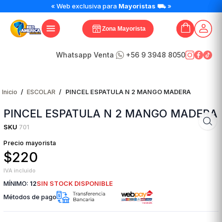
« Web exclusiva para
Mayoristas
⛟ »
Zona Mayorista
Whatsapp Venta
+56 9 3948 8050
Inicio
/
ESCOLAR
/
PINCEL ESPATULA N 2 MANGO MADERA
PINCEL ESPATULA N 2 MANGO MADERA
SKU
701
Precio mayorista
$220
IVA incluido
MÍNIMO:
12
SIN STOCK DISPONIBLE
Métodos de pago