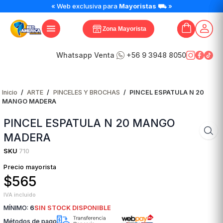
« Web exclusiva para
Mayoristas
⛟ »
Zona Mayorista
Whatsapp Venta
+56 9 3948 8050
Inicio
/
ARTE
/
PINCELES Y BROCHAS
/
PINCEL ESPATULA N 20
MANGO MADERA
PINCEL ESPATULA N 20 MANGO
MADERA
SKU
710
Precio mayorista
$565
IVA incluido
MÍNIMO:
6
SIN STOCK DISPONIBLE
Métodos de pago