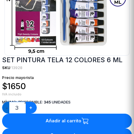
SET PINTURA TELA 12 COLORES 6 ML
SKU
13928
Precio mayorista
$1650
IVA incluido
MÍNIMO:
3
DISPONIBLE:
345
UNIDADES
+
−
Añadir al carrito