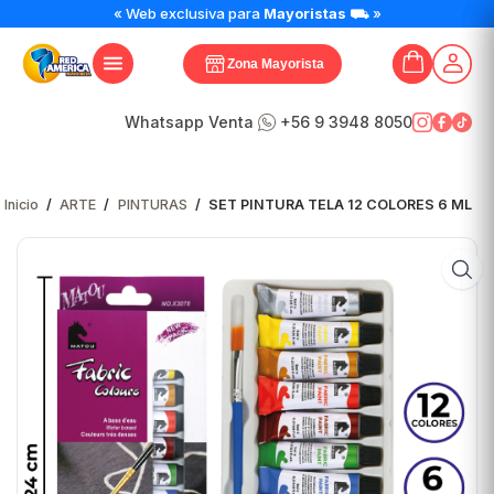
SET
« Web exclusiva para
Mayoristas
⛟ »
PINTURA
TELA
Zona Mayorista
12
COLORES
6
Whatsapp Venta
+56 9 3948 8050
ML
cantidad
Inicio
/
ARTE
/
PINTURAS
/
SET PINTURA TELA 12 COLORES 6 ML