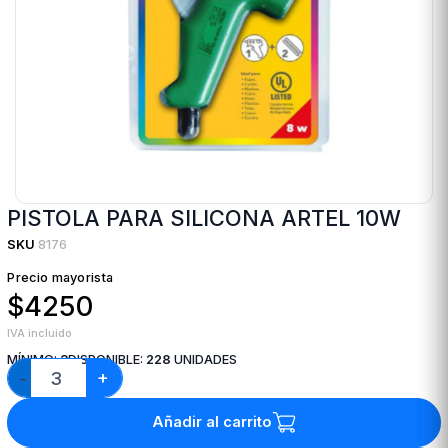
PISTOLA PARA SILICONA ARTEL 10W
SKU
8176
Precio mayorista
$4250
IVA incluido
MÍNIMO:
3
DISPONIBLE:
228
UNIDADES
+
−
Añadir al carrito