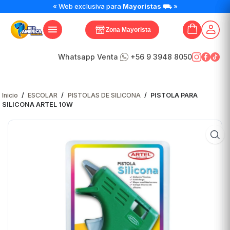
PISTOLA
« Web exclusiva para
Mayoristas
⛟ »
PARA
SILICONA
Zona Mayorista
ARTEL
10W
cantidad
Whatsapp Venta
+56 9 3948 8050
Inicio
/
ESCOLAR
/
PISTOLAS DE SILICONA
/
PISTOLA PARA
SILICONA ARTEL 10W