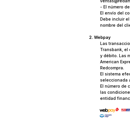
ventas@redame
- El número de
El envío del c
Debe incluir e
nombre del cli
Webpay
Las transaccio
Transbank, el 
y débito. Las 
American Expre
Redcompra.
El sistema efe
seleccionada a
El número de c
las condicione
entidad financi