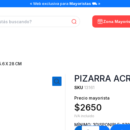
PIZARRA
« Web exclusiva para
Mayoristas
⛟ »
ACRILICA
35.6
X
Zona Mayoris
28
CM
cantidad
5.6 X 28 CM
PIZARRA ACR
SKU
13161
Precio mayorista
$2650
IVA incluido
MÍNIMO:
3
DISPONIBLE:
270