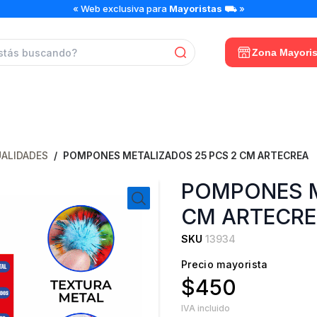
POMPONES
« Web exclusiva para
Mayoristas
⛟ »
METALIZADOS
25
PCS
Zona Mayoris
2
CM
ARTECREA
cantidad
UALIDADES
/
POMPONES METALIZADOS 25 PCS 2 CM ARTECREA
POMPONES M
CM ARTECR
SKU
13934
Precio mayorista
$450
IVA incluido