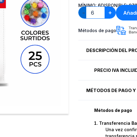
MÍNIMO:
6
DISPONIBLE:
97
+
Añadi
−
Métodos de pago
DESCRIPCIÓN DEL P
PRECIO IVA INCLU
MÉTODOS DE PAGO Y 
Métodos de pago
Transferencia Ba
Una vez confir
transferencia 