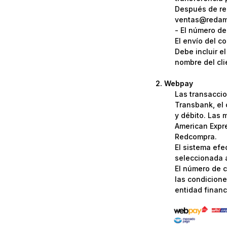
Después de rea
ventas@redame
- El número de
El envío del c
Debe incluir e
nombre del cli
Webpay
Las transaccio
Transbank, el 
y débito. Las 
American Expre
Redcompra.
El sistema efe
seleccionada a
El número de c
las condicione
entidad financi