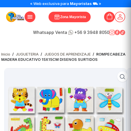
ROMPECABEZA
« Web exclusiva para
Mayoristas
⛟ »
MADERA
EDUCATIVO
Zona Mayorista
15X15CM
DISENOS
SURTIDOS
Whatsapp Venta
+56 9 3948 8050
cantidad
Inicio
/
JUGUETERIA
/
JUEGOS DE APRENDIZAJE
/
ROMPECABEZA
MADERA EDUCATIVO 15X15CM DISENOS SURTIDOS