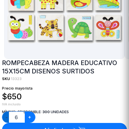
ROMPECABEZA MADERA EDUCATIVO
15X15CM DISENOS SURTIDOS
SKU
13323
Precio mayorista
$650
IVA incluido
MÍNIMO:
6
DISPONIBLE:
300
UNIDADES
+
−