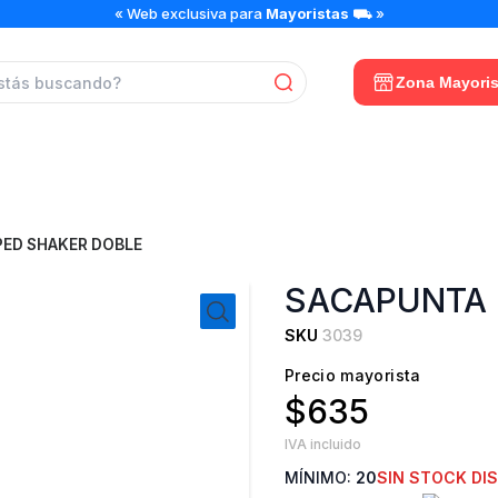
« Web exclusiva para
Mayoristas
⛟ »
Zona Mayoris
ED SHAKER DOBLE
SACAPUNTA 
SKU
3039
Precio mayorista
$635
IVA incluido
MÍNIMO:
20
SIN STOCK DI