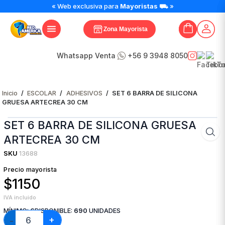
SET
« Web exclusiva para
Mayoristas
⛟ »
6
BARRA
Zona Mayorista
DE
SILICONA
GRUESA
Whatsapp Venta
+56 9 3948 8050
ARTECREA
30
CM
Inicio
/
ESCOLAR
/
ADHESIVOS
/
SET 6 BARRA DE SILICONA
cantidad
GRUESA ARTECREA 30 CM
SET 6 BARRA DE SILICONA GRUESA
ARTECREA 30 CM
SKU
13688
Precio mayorista
$1150
IVA incluido
MÍNIMO:
6
DISPONIBLE:
690
UNIDADES
+
−