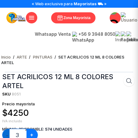
SET
« Web exclusiva para
Mayoristas
⛟ »
ACRILICOS
12
Zona Mayorista
ML
8
COLORES
Whatsapp Venta
+56 9 3948 8050
ARTEL
cantidad
Inicio
/
ARTE
/
PINTURAS
/
SET ACRILICOS 12 ML 8 COLORES
ARTEL
SET ACRILICOS 12 ML 8 COLORES
ARTEL
SKU
8051
Precio mayorista
$4250
IVA incluido
MÍNIMO:
3
DISPONIBLE:
574
UNIDADES
+
−