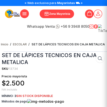
« Web exclusiva para
Mayoristas
⛟ »
Zona Mayorista
Whatsapp Venta
+56 9 3948 8050
Inicio
/
ESCOLAR
/
SET DE LÁPICES TECNICOS EN CAJA METALICA
SET DE LÁPICES TECNICOS EN CAJA
METALICA
SKU
13734
Precio mayorista
$2.500
IVA incluido
MÍNIMO:
3
SIN STOCK DISPONIBLE
Métodos de pago