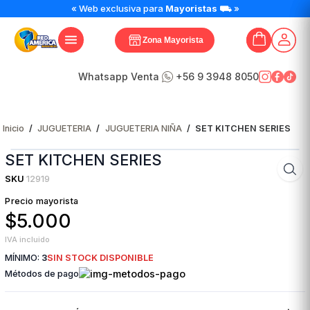
« Web exclusiva para
Mayoristas
⛟ »
Zona Mayorista
Whatsapp Venta
+56 9 3948 8050
Inicio
/
JUGUETERIA
/
JUGUETERIA NIÑA
/
SET KITCHEN SERIES
SET KITCHEN SERIES
SKU
12919
Precio mayorista
$5.000
IVA incluido
MÍNIMO:
3
SIN STOCK DISPONIBLE
Métodos de pago