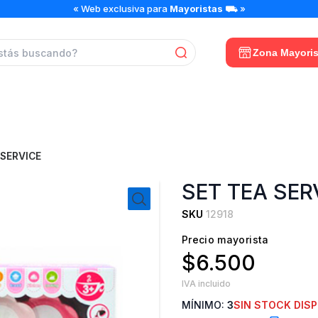
« Web exclusiva para
Mayoristas
⛟ »
Zona Mayoris
 SERVICE
SET TEA SER
SKU
12918
Precio mayorista
$6.500
IVA incluido
MÍNIMO:
3
SIN STOCK DISP