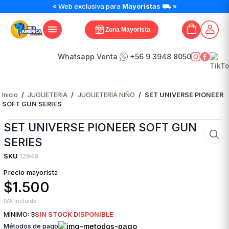
« Web exclusiva para
Mayoristas
⛟ »
Zona Mayorista
Whatsapp Venta
+56 9 3948 8050
Inicio
/
JUGUETERIA
/
JUGUETERIA NIÑO
/
SET UNIVERSE PIONEER
SOFT GUN SERIES
SET UNIVERSE PIONEER SOFT GUN
SERIES
SKU
12948
Precio mayorista
$1.500
IVA incluido
MÍNIMO:
3
SIN STOCK DISPONIBLE
Métodos de pago