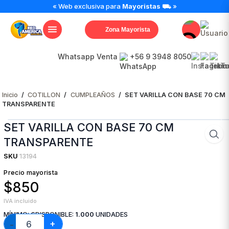
SET
« Web exclusiva para
Mayoristas
⛟ »
VARILLA
CON
Zona Mayorista
BASE
70
CM
Whatsapp Venta
+56 9 3948 8050
TRANSPARENTE
cantidad
Inicio
/
COTILLON
/
CUMPLEAÑOS
/
SET VARILLA CON BASE 70 CM
TRANSPARENTE
SET VARILLA CON BASE 70 CM
TRANSPARENTE
SKU
13194
Precio mayorista
$850
IVA incluido
MÍNIMO:
6
DISPONIBLE:
1.000
UNIDADES
+
−