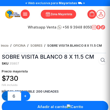
SOBRE
« Web exclusiva para
Mayoristas
⛟ »
VISITA
BLANCO
Zona Mayorista
8
X
11.5
Whatsapp Venta
+56 9 3948 8050
CM
cantidad
Inicio
/
OFICINA
/
SOBRES
/
SOBRE VISITA BLANCO 8 X 11.5 CM
SOBRE VISITA BLANCO 8 X 11.5 CM
SKU
35807
Precio mayorista
$730
IVA incluido
MÍNIMO:
6
DISPONIBLE:
200
UNIDADES
+
−
Añadir al carrito