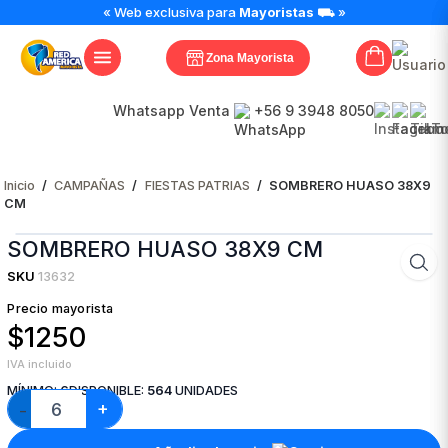
SOMBRERO
« Web exclusiva para
Mayoristas
⛟ »
HUASO
38X9
Zona Mayorista
CM
cantidad
Whatsapp Venta
+56 9 3948 8050
Inicio
/
CAMPAÑAS
/
FIESTAS PATRIAS
/
SOMBRERO HUASO 38X9
CM
SOMBRERO HUASO 38X9 CM
SKU
13632
Precio mayorista
$1250
IVA incluido
MÍNIMO:
6
DISPONIBLE:
564
UNIDADES
+
−