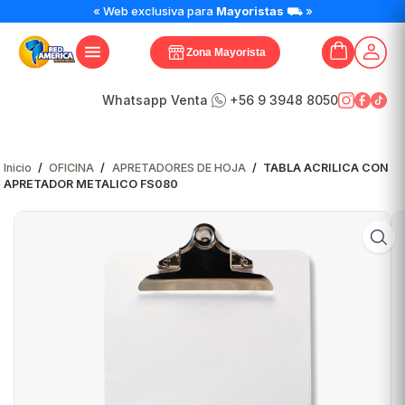
TABLA
« Web exclusiva para
Mayoristas
⛟ »
ACRILICA
CON
Zona Mayorista
APRETADOR
METALICO
FS080
Whatsapp Venta
+56 9 3948 8050
cantidad
Inicio
/
OFICINA
/
APRETADORES DE HOJA
/
TABLA ACRILICA CON
APRETADOR METALICO FS080