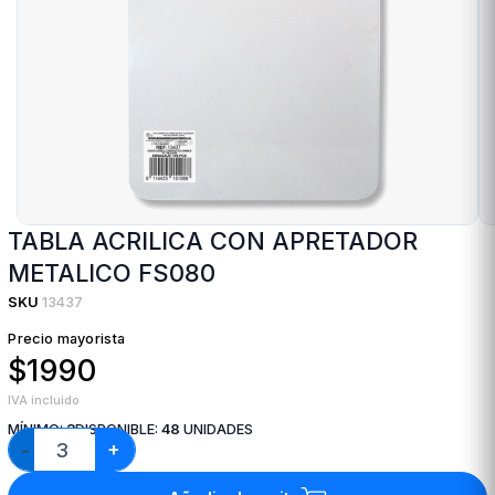
TABLA ACRILICA CON APRETADOR
METALICO FS080
SKU
13437
Precio mayorista
$1990
IVA incluido
MÍNIMO:
3
DISPONIBLE:
48
UNIDADES
+
−