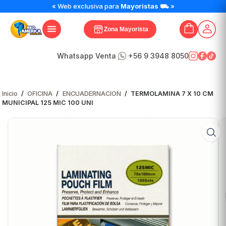
TERMOLAMINA
« Web exclusiva para
Mayoristas
⛟ »
7
X
Zona Mayorista
10
CM
MUNICIPAL
Whatsapp Venta
+56 9 3948 8050
125
MIC
100
Inicio
/
OFICINA
/
ENCUADERNACION
/
TERMOLAMINA 7 X 10 CM
UNI
MUNICIPAL 125 MIC 100 UNI
cantidad