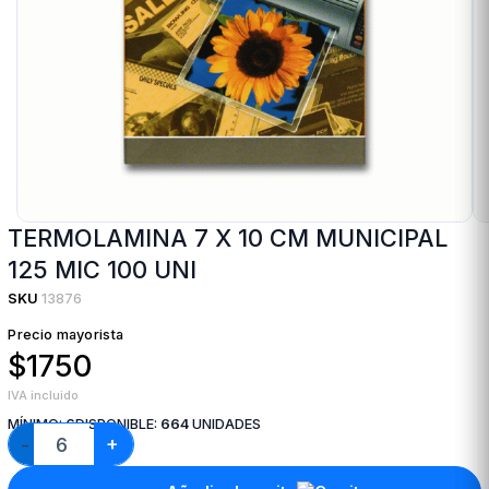
TERMOLAMINA 7 X 10 CM MUNICIPAL
125 MIC 100 UNI
SKU
13876
Precio mayorista
$1750
IVA incluido
MÍNIMO:
6
DISPONIBLE:
664
UNIDADES
+
−