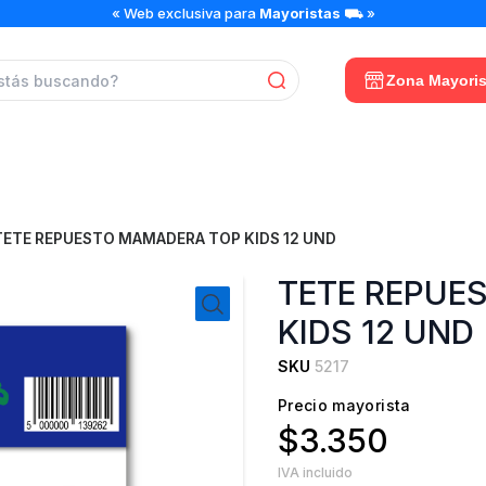
« Web exclusiva para
Mayoristas
⛟ »
Zona Mayoris
TETE REPUESTO MAMADERA TOP KIDS 12 UND
TETE REPUE
KIDS 12 UND
SKU
5217
Precio mayorista
$3.350
IVA incluido