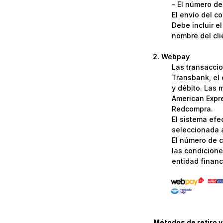
- El número de
El envío del c
Debe incluir e
nombre del cli
Webpay
Las transaccio
Transbank, el 
y débito. Las 
American Expre
Redcompra.
El sistema efe
seleccionada a
El número de c
las condicione
entidad financi
Métodos de retiro y