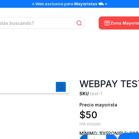
Webpay
« Web exclusiva para
Mayoristas
⛟ »
Test
cantidad
Zona Mayoris
WEBPAY TES
SKU
test-1
Precio mayorista
$50
IVA incluido
MÍNIMO:
1
DISPONIBLE:
998