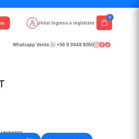
0
¡Hola! Ingresa o regístrate
ta
Whatsapp Venta
+56 9 3948 8050
T
UNIDADES