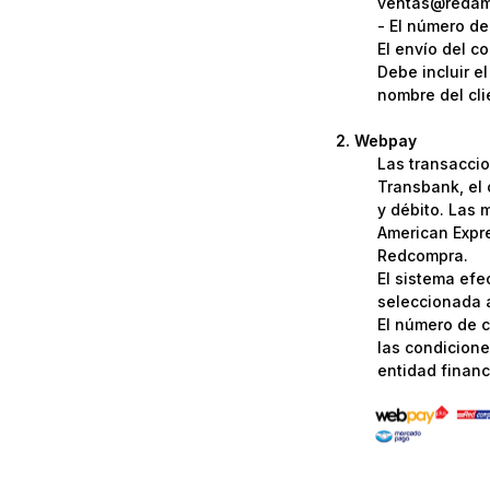
ventas@redame
- El número de
El envío del c
Debe incluir e
nombre del cli
Webpay
Las transaccio
Transbank, el 
y débito. Las 
American Expre
Redcompra.
El sistema efe
seleccionada a
El número de c
las condicione
entidad financi