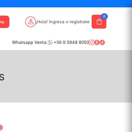
0
¡Hola! Ingresa o regístrate
ta
Whatsapp Venta
+56 9 3948 8050
s
