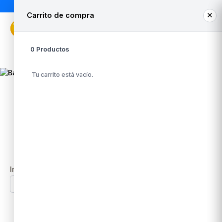
« Web exclusiva para
Mayoristas
⛟ »
Carrito de compra
✕
Zona Mayorista
0 Productos
Whatsapp Venta
+56 9 3948 8050
Tu carrito está vacío.
ACOCLIPS
Inicio
/
OFICINA
/ ACOCLIPS
Filtros