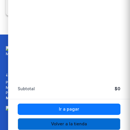
¡Síguenos en nuestras redes
sociales!
¿Cómo comprar?
Información
Paso a paso: Cómo comprar
Quiénes somos
Métodos de envío
Empresas relacionadas
Subtotal
$
0
Preguntas Frecuentes
Métodos de pago
Ir a pagar
Volver a la tienda