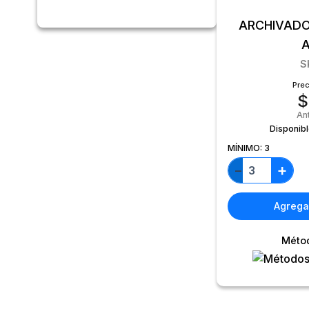
ARCHIVADO
S
Prec
$
An
Disponib
MÍNIMO:
3
+
−
Agregar
Méto