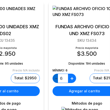
100 UNIDADES XMZ
FUNDAS ARCHIVO OFICIO
DS02
UND XMZ FS073
KU
13435
SKU
13434
io mayorista
Precio mayorista
2.950
$
3.500
ble:
95 unidades
Disponible:
194 unidades
Precio IVA incluido
MÍNIMO:
6
Precio IVA 
+
−
Total: $2950
Total: $2
 al carrito
Agregar al carrito
dos de pago
Métodos de pago