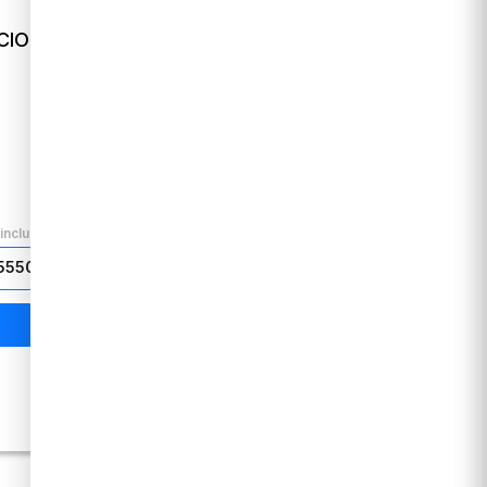
CIO
ARCHIVADOR TORRE OFICIO
ANCHO STARS
SKU
7681
Precio mayorista
$
1.500
Antes:
$
2.650
Disponible:
215 unidades
incluido
MÍNIMO:
3
Precio IVA incluido
+
−
$5550
Total: $4500
Agregar al carrito
Métodos de pago