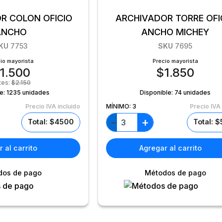
R COLON OFICIO
ARCHIVADOR TORRE OFI
ANCHO
ANCHO MICHEY
KU
7753
SKU
7695
io mayorista
Precio mayorista
1.500
$
1.850
tes:
$
2.150
le:
1235 unidades
Disponible:
74 unidades
Precio IVA incluido
MÍNIMO:
3
Precio IVA 
+
−
Total: $4500
Total: 
 al carrito
Agregar al carrito
dos de pago
Métodos de pago