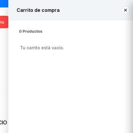
Carrito de compra
✕
0
¡Hola! Ingresa o regístrate
ta
0 Productos
Whatsapp Venta
+56 9 3948 8050
Tu carrito está vacío.
CIO
ARCHIVADOR AUCA OFICIO
LOMO ANGOSTO