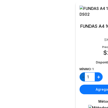
FUNDAS A4 
S
Prec
$
Disponi
MÍNIMO:
1
+
−
Agregar
Méto