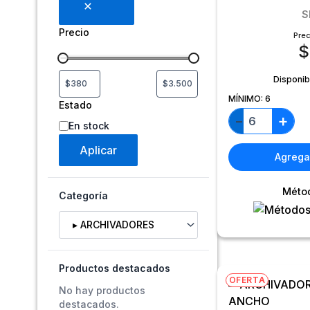
S
Precio
Prec
$
Disponib
MÍNIMO:
6
Estado
+
−
En stock
Aplicar
Agregar
Méto
Categoría
Selecciona una categoría
Productos destacados
OFERTA
No hay productos
destacados.