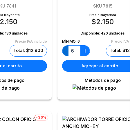
KU
7841
SKU
7815
io mayorista
Precio mayorista
2.150
$
2.150
le:
180 unidades
Disponible:
420 unidades
Precio IVA incluido
MÍNIMO:
6
Precio IVA 
+
−
Total: $12.900
Total: $1
 al carrito
Agregar al carrito
dos de pago
Métodos de pago
-30%