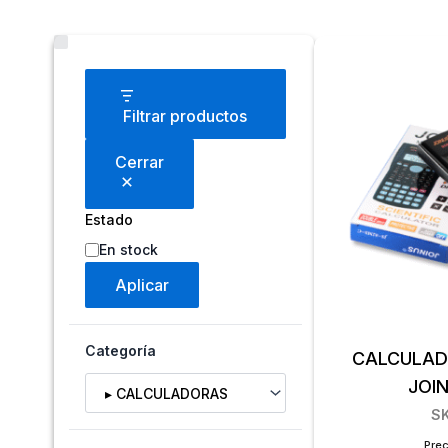
Estado
Filtrar productos
Cerrar
Estado
En stock
Aplicar
Categoría
CALCULAD
Selecciona una categoría
JOI
S
Prec