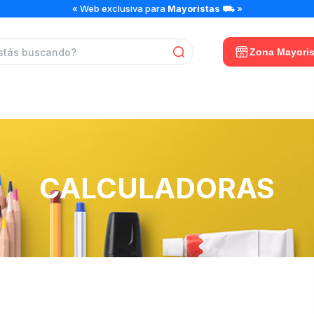
« Web exclusiva para
Mayoristas
⛟ »
Zona Mayoris
CALCULADORAS