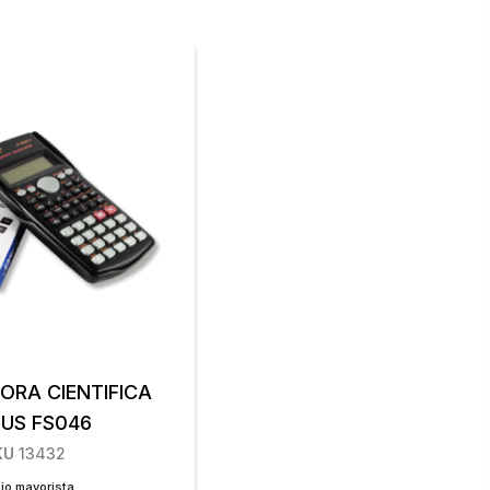
ORA CIENTIFICA
NUS FS046
KU
13432
io mayorista