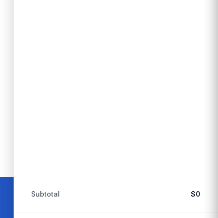
Subtotal
$
0
Métodos de pago