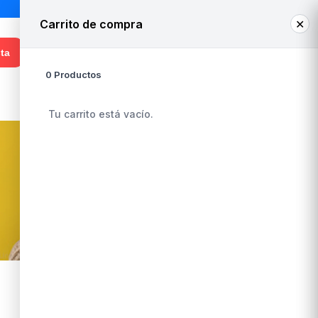
Carrito de compra
✕
0
¡Hola! Ingresa o regístrate
ta
0 Productos
Whatsapp Venta
+56 9 3948 8050
Tu carrito está vacío.