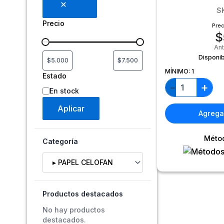
S
Precio
Prec
$
An
Disponib
MÍNIMO:
1
Estado
+
−
En stock
Aplicar
Agregar
Méto
Categoría
Selecciona una categoría
Productos destacados
No hay productos
destacados.