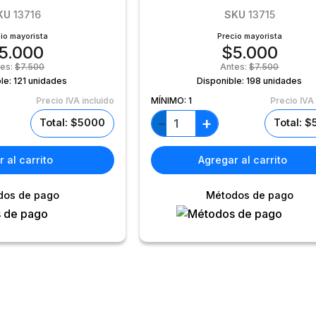
KU
13716
SKU
13715
io mayorista
Precio mayorista
5.000
$
5.000
tes:
$
7.500
Antes:
$
7.500
le:
121 unidades
Disponible:
198 unidades
Precio IVA incluido
MÍNIMO:
1
Precio IVA 
+
−
Total: $5000
Total: 
 al carrito
Agregar al carrito
dos de pago
Métodos de pago