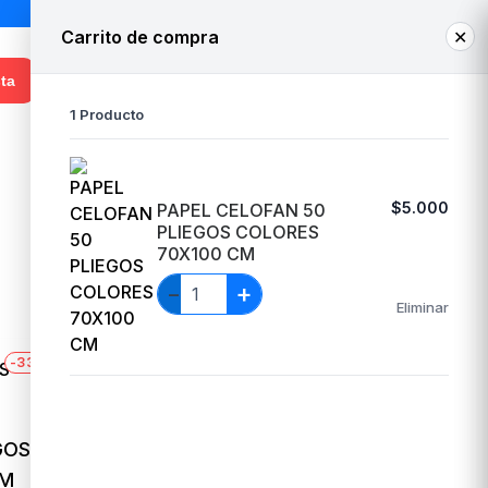
Carrito de compra
✕
1
¡Hola! Ingresa o regístrate
ta
1 Producto
Whatsapp Venta
+56 9 3948 8050
$5.000
PAPEL CELOFAN 50
PLIEGOS COLORES
70X100 CM
+
−
Eliminar
-33%
GOS
PAPEL CELOFAN 50 PLIEGOS
CM
TRANSPARENTE 70X100 CM