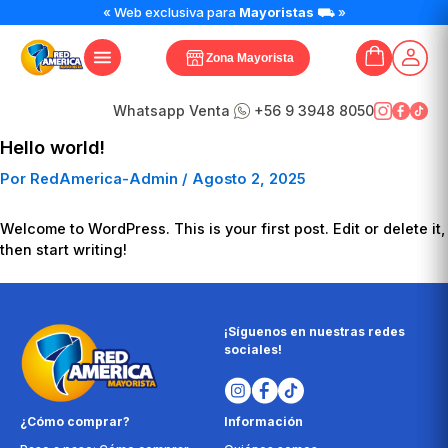
« Web exclusiva para
Mayoristas
⛟ »
Zona Mayorista
Whatsapp Venta
+56 9 3948 8050
Hello world!
Por
RedAmerica-Admin
/
Agosto 2, 2025
Welcome to WordPress. This is your first post. Edit or delete it,
then start writing!
¡Síguenos en nuestras redes
sociales!
¿Cómo comprar?
Información