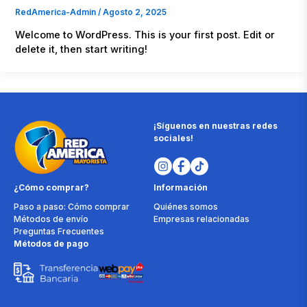
RedAmerica-Admin
/
Agosto 2, 2025
Welcome to WordPress. This is your first post. Edit or
delete it, then start writing!
¡Síguenos en nuestras redes
sociales!
¿Cómo comprar?
Información
Paso a paso: Cómo comprar
Quiénes somos
Métodos de envío
Empresas relacionadas
Preguntas Frecuentes
Métodos de pago