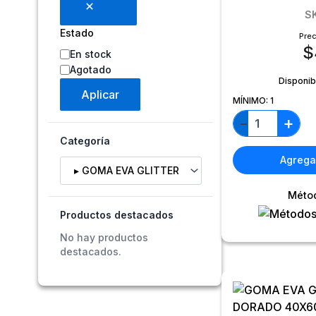
S
Estado
Prec
$
En stock
Agotado
Disponib
Aplicar
MÍNIMO:
1
+
−
Categoría
Agregar
Selecciona una categoría
Méto
Productos destacados
No hay productos
destacados.