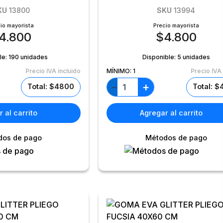
KU
13800
SKU
13994
io mayorista
Precio mayorista
4.800
$
4.800
le:
190 unidades
Disponible:
5 unidades
Precio IVA incluido
MÍNIMO:
1
Precio IVA 
+
−
Total: $4800
Total: 
 al carrito
Agregar al carrito
dos de pago
Métodos de pago