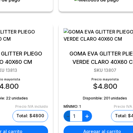
GLITTER PLIEGO
GOMA EVA GLITTER PLI
O 40X60 CM
VERDE CLARO 40X60 
KU
13813
SKU
13807
io mayorista
Precio mayorista
4.800
$
4.800
ble:
22 unidades
Disponible:
201 unidades
Precio IVA incluido
MÍNIMO:
1
Precio IVA 
+
−
Total: $4800
Total: 
 al carrito
Agregar al carrito