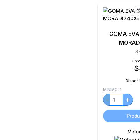
A
GOMA EVA 
MORAD
S
Prec
$
Disponi
MÍNIMO:
1
+
−
Produ
Méto