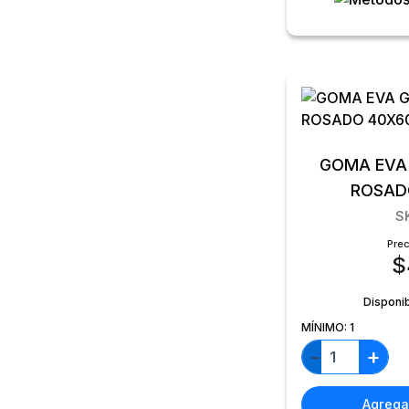
GOMA EVA 
ROSAD
S
Prec
$
Disponi
MÍNIMO:
1
+
−
Agregar