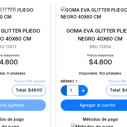
GOTADO
GLITTER PLIEGO
GOMA EVA GLITTER PLI
O 40X60 CM
NEGRO 40X60 CM
KU
13812
SKU
13804
io mayorista
Precio mayorista
4.800
$
4.800
ble:
0 unidades
Disponible:
163 unidades
Precio IVA incluido
MÍNIMO:
1
Precio IVA 
+
−
Total: $4800
Total: 
cto agotado
Agregar al carrito
dos de pago
Métodos de pago