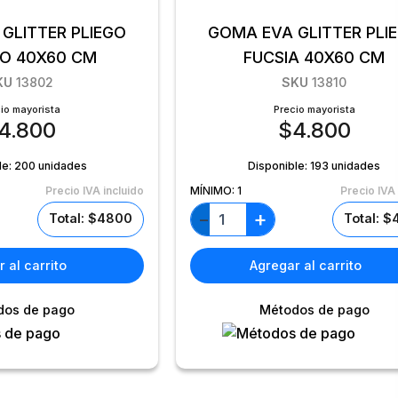
GLITTER PLIEGO
GOMA EVA GLITTER PLI
O 40X60 CM
FUCSIA 40X60 CM
KU
13802
SKU
13810
io mayorista
Precio mayorista
4.800
$
4.800
le:
200 unidades
Disponible:
193 unidades
Precio IVA incluido
MÍNIMO:
1
Precio IVA 
+
−
Total: $4800
Total: 
 al carrito
Agregar al carrito
dos de pago
Métodos de pago