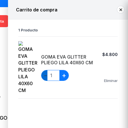
Carrito de compra
✕
1
¡Hola! Ingresa o regístrate
ta
1 Producto
Whatsapp Venta
+56 9 3948 8050
EGO
$4.800
GOMA EVA GLITTER
PLIEGO LILA 40X60 CM
+
−
Eliminar
EGO
GOMA EVA GLITTER PLIEGO
CELESTE 40X60 CM