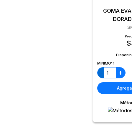
GOMA EVA 
DORAD
S
Prec
$
Disponib
MÍNIMO:
1
+
−
Agregar
Méto