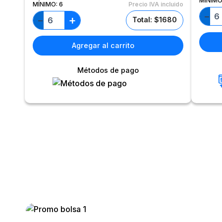
MÍNIMO
MÍNIMO:
6
Precio IVA incluido
−
+
−
Total: $1680
Agregar al carrito
Métodos de pago