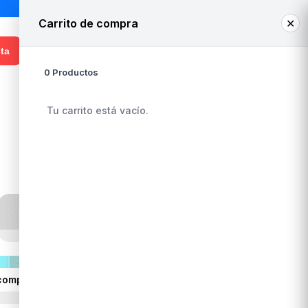
Carrito de compra
✕
0
¡Hola! Ingresa o regístrate
ta
0 Productos
Whatsapp Venta
+56 9 3948 8050
Tu carrito está vacío.
Empieza a comprar
comprar