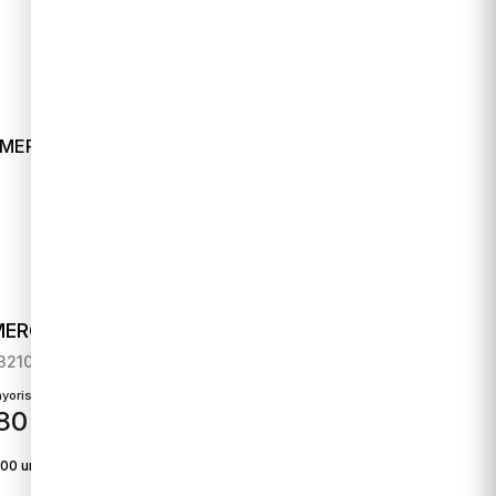
ERO "8"
VELA NUMERO "9"
3210
SKU
13211
yorista
Precio mayorista
80
$
280
00 unidades
Disponible:
2688 unidades