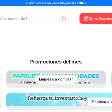
« Web exclusiva para
Mayoristas
⛟ »
Zona Mayoris
Ver productos
Promociones del mes
Empieza a comprar
Empieza a 