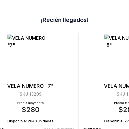
¡Recién llegados!
VELA NUMERO "7"
VELA NUM
SKU
13209
SKU
1
Precio mayorista
Precio ma
$
280
$
2
Disponible:
2640 unidades
Disponible:
27