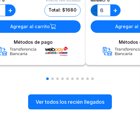
:
6
Precio IVA incluido
MÍNIMO:
6
+
+
−
Total: $1680
Agregar al carrito
Agregar al 
Métodos de pago
Métodos 
Ver todos los recién llegados