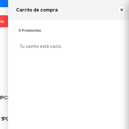
Carrito de compra
✕
0
¡Hola! Ingresa o regístrate
ta
0 Productos
Whatsapp Venta
+56 9 3948 8050
Tu carrito está vacío.
 1PCS
ESFERA PLUMAVIT 15 CM 1PCS
CV20