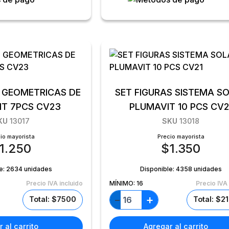
S GEOMETRICAS DE
SET FIGURAS SISTEMA S
IT 7PCS CV23
PLUMAVIT 10 PCS CV2
KU
13017
SKU
13018
io mayorista
Precio mayorista
1.250
$
1.350
e:
2634 unidades
Disponible:
4358 unidades
Precio IVA incluido
MÍNIMO:
16
Precio IVA 
+
−
Total: $7500
Total: $2
 al carrito
Agregar al carrito