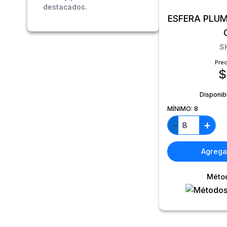
destacados.
ESFERA PLUM
S
Prec
$
Disponib
MÍNIMO:
8
+
−
Agregar
Méto