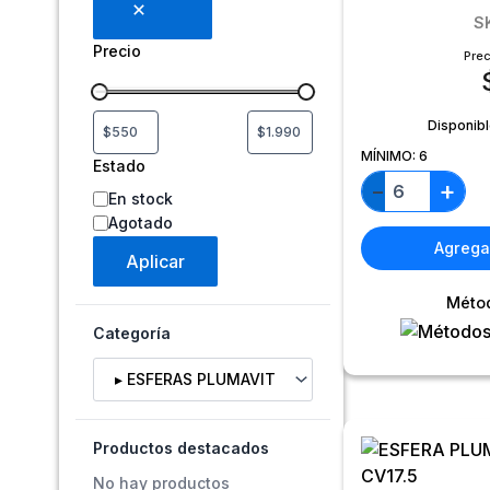
S
Precio
Prec
Disponib
MÍNIMO:
6
Estado
+
−
En stock
Agotado
Agregar
Aplicar
Méto
Categoría
Selecciona una categoría
Productos destacados
No hay productos