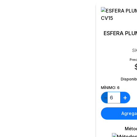
ESFERA PLU
S
Prec
Disponib
MÍNIMO:
6
+
−
Agregar
Méto