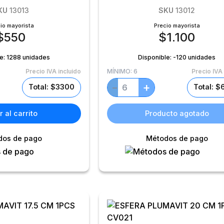
KU
13013
SKU
13012
io mayorista
Precio mayorista
$
550
$
1.100
le:
1288 unidades
Disponible:
-120 unidades
Precio IVA incluido
MÍNIMO:
6
Precio IVA 
+
−
Total: $3300
Total: 
 al carrito
Producto agotado
dos de pago
Métodos de pago