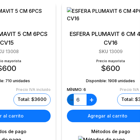
MAVIT 5 CM 6PCS
ESFERA PLUMAVIT 6 CM 
CV15
CV16
KU
13008
SKU
13009
io mayorista
Precio mayorista
$
600
$
600
le:
710 unidades
Disponible:
1908 unidades
Precio IVA incluido
MÍNIMO:
6
Precio IVA 
+
−
Total: $3600
Total: 
 al carrito
Agregar al carrito
dos de pago
Métodos de pago