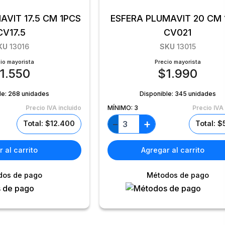
AVIT 17.5 CM 1PCS
ESFERA PLUMAVIT 20 CM 
CV17.5
CV021
KU
13016
SKU
13015
io mayorista
Precio mayorista
1.550
$
1.990
le:
268 unidades
Disponible:
345 unidades
Precio IVA incluido
MÍNIMO:
3
Precio IVA 
+
−
Total: $12.400
Total: 
 al carrito
Agregar al carrito
dos de pago
Métodos de pago