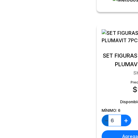
SET FIGURA
PLUMAV
S
Prec
$
Disponibl
MÍNIMO:
6
+
−
Agregar