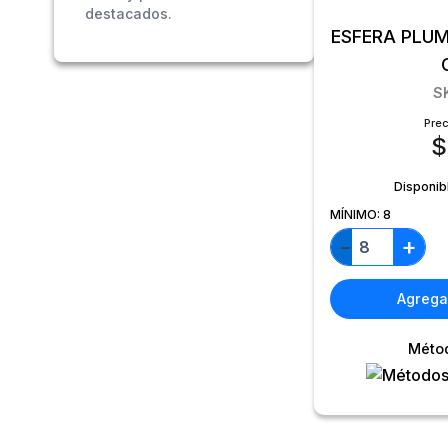
destacados.
ESFERA PLUM
S
Prec
$
Disponib
MÍNIMO:
8
+
−
Agregar
Méto