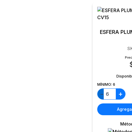
ESFERA PLU
S
Prec
Disponib
MÍNIMO:
6
+
−
Agregar
Méto