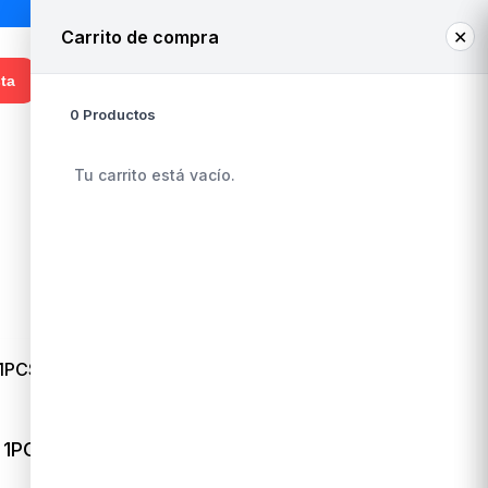
Carrito de compra
✕
0
¡Hola! Ingresa o regístrate
ta
0 Productos
Whatsapp Venta
+56 9 3948 8050
Tu carrito está vacío.
 1PCS
ESFERA PLUMAVIT 15 CM 1PCS
CV20