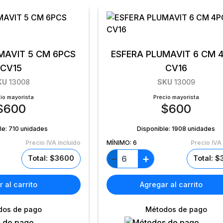
MAVIT 5 CM 6PCS
ESFERA PLUMAVIT 6 CM 
CV15
CV16
KU
13008
SKU
13009
io mayorista
Precio mayorista
$
600
$
600
le:
710 unidades
Disponible:
1908 unidades
Precio IVA incluido
MÍNIMO:
6
Precio IVA 
+
−
Total: $3600
Total: 
 al carrito
Agregar al carrito
dos de pago
Métodos de pago