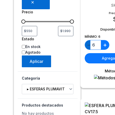
S
Precio
Prec
Disponib
MÍNIMO:
6
Estado
+
−
En stock
Agotado
Agregar
Aplicar
Méto
Categoría
Selecciona una categoría
Productos destacados
No hay productos