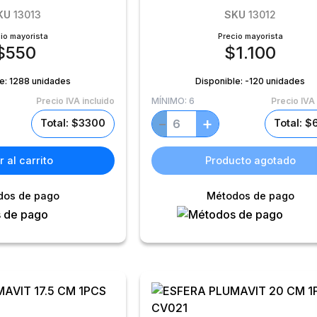
KU
13013
SKU
13012
io mayorista
Precio mayorista
$
550
$
1.100
le:
1288 unidades
Disponible:
-120 unidades
Precio IVA incluido
MÍNIMO:
6
Precio IVA 
+
−
Total: $3300
Total: 
 al carrito
Producto agotado
dos de pago
Métodos de pago