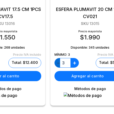
AVIT 17.5 CM 1PCS
ESFERA PLUMAVIT 20 CM 
CV17.5
CV021
KU
13016
SKU
13015
io mayorista
Precio mayorista
1.550
$
1.990
le:
268 unidades
Disponible:
345 unidades
Precio IVA incluido
MÍNIMO:
3
Precio IVA 
+
−
Total: $12.400
Total: 
 al carrito
Agregar al carrito
dos de pago
Métodos de pago