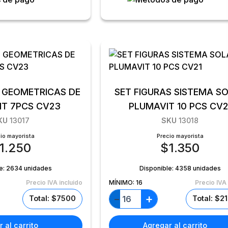
S GEOMETRICAS DE
SET FIGURAS SISTEMA S
IT 7PCS CV23
PLUMAVIT 10 PCS CV2
KU
13017
SKU
13018
io mayorista
Precio mayorista
1.250
$
1.350
e:
2634 unidades
Disponible:
4358 unidades
Precio IVA incluido
MÍNIMO:
16
Precio IVA 
+
−
Total: $7500
Total: $2
 al carrito
Agregar al carrito