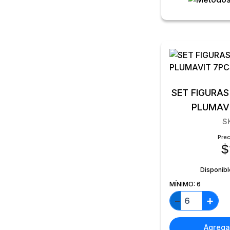
SET FIGURA
PLUMAV
S
Prec
$
Disponibl
MÍNIMO:
6
+
−
Agregar